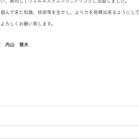
会い、賛同してウエルネストエンジニアリングに加盟しました。
り組んで来た知識、技術等を生かし、より力を発揮出来るようにし
でよろしくお願い致します。
役 内山 雅夫