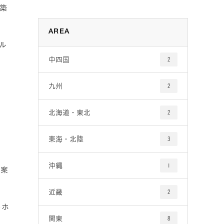
築
AREA
ル
中四国
2
九州
2
北海道・東北
2
東海・北陸
3
震
沖縄
1
提案
近畿
2
トホ
関東
8